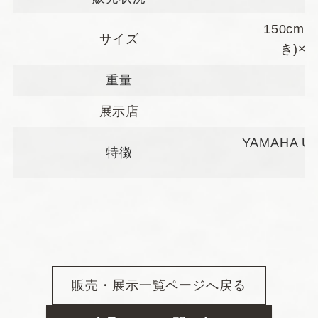
150cm(
サイズ
き)×1
重量
展示店
YAMAHA 
特徴
販売・展示一覧ページへ戻る