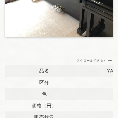
スクロールできます
品名
YAM
区分
色
価格（円）
3
販売状況