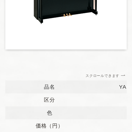
スクロールできます
品名
YAM
区分
色
価格（円）
4