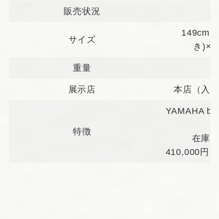
販売状況
149cm(
サイズ
き)×1
重量
展示店
本店（入
YAMAHA 
特徴
在庫
410,000